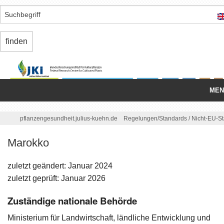
MEN
Startseite
/
pflanzengesundheit.julius-kuehn.de
Regelungen/
Standards
/
Nicht-EU-S
Nationale Organisation
Marokko
Schädlinge
zuletzt geändert: Januar 2024
Einfuhr/
Ausfuhr
zuletzt geprüft: Januar 2026
Zuständige nationale Behörde
Binnenmarkt
Ministerium für Landwirtschaft, ländliche Entwicklung und
Regelungen/
Standards