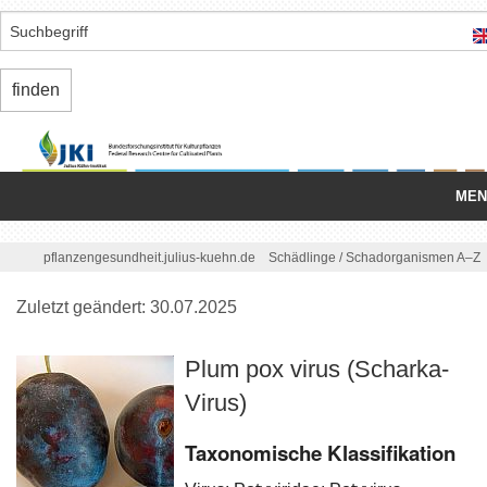
MEN
Startseite
/
pflanzengesundheit.julius-kuehn.de
Schädlinge
/
Schadorganismen A–Z
Nationale Organisation
Zuletzt geändert: 30.07.2025
Schädlinge
Plum pox virus (Scharka-
Einfuhr/
Ausfuhr
Virus)
Binnenmarkt
Taxonomische Klassifikation
Regelungen/
Standards