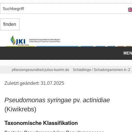
MEN
Startseite
/
pflanzengesundheit.julius-kuehn.de
Schädlinge
/
Schadorganismen A–Z
Nationale Organisation
Zuletzt geändert: 31.07.2025
Schädlinge
Pseudomonas syringae
pv.
actinidiae
Einfuhr/
Ausfuhr
(Kiwikrebs)
Binnenmarkt
Taxonomische Klassifikation
Regelungen/
Standards