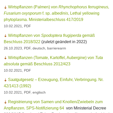
Wirtspflanzen (Palmen) von
Rhynchophorus ferrugineus,
Fusarium oxysporum
f. sp.
albedinis
, Lethal yellowing
phytoplasma. Ministerialbeschluss 417/2019
10.02.2021, PDF
Wirtspflanzen von
Spodoptera frugiperda
gemäß
Beschluss 2018/322
(zuletzt geändert in 2022)
26.10.2023
, PDF, deutsch, barrierearm
Wirtspflanzen (Tomate, Kartoffel, Aubergine) von
Tuta
absoluta
gemäß Beschluss 2012/423
10.02.2021, PDF
Saatgutgesetz – Erzeugung, Einfuhr, Verbringung. Nr.
42/1413 (1992)
10.02.2021, PDF, englisch
Registrierung von Samen und Knollen/Zwiebeln zum
Anpflanzen. SPS-Notifizierung 64
von
Ministerial Decree