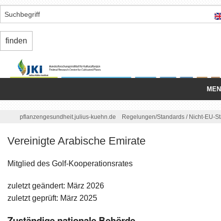
MEN
Startseite
/
pflanzengesundheit.julius-kuehn.de
Regelungen/
Standards
/
Nicht-EU-S
Nationale Organisation
Vereinigte Arabische Emirate
Schädlinge
Mitglied des Golf-Kooperationsrates
Einfuhr/
Ausfuhr
zuletzt geändert: März 2026
Binnenmarkt
zuletzt geprüft: März 2025
Zuständige nationale Behörde
Regelungen/
Standards