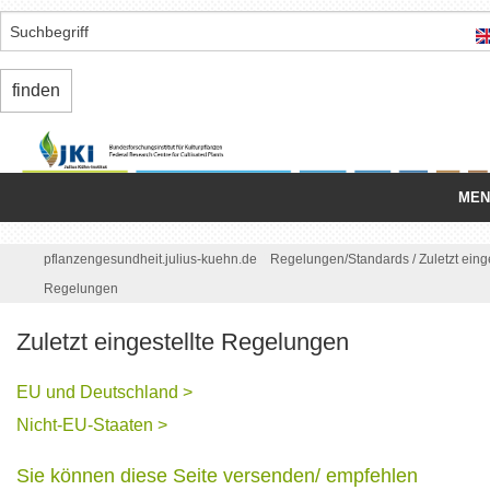
MEN
Startseite
/
pflanzengesundheit.julius-kuehn.de
Regelungen/
Standards
/
Zuletzt eing
Regelungen
Nationale Organisation
Zuletzt eingestellte Regelungen
Schädlinge
Einfuhr/
Ausfuhr
EU und Deutschland >
Nicht-EU-Staaten >
Binnenmarkt
Sie können diese Seite versenden/ empfehlen
Regelungen/
Standards