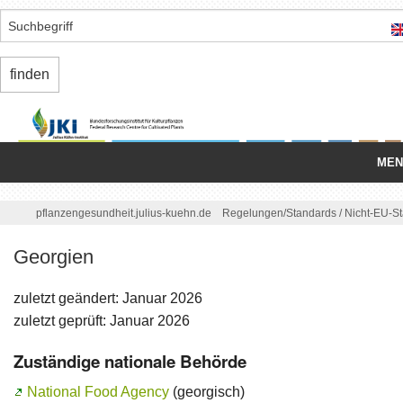
MEN
Startseite
/
pflanzengesundheit.julius-kuehn.de
Regelungen/
Standards
/
Nicht-EU-S
Nationale Organisation
Georgien
Schädlinge
zuletzt geändert: Januar 2026
Einfuhr/
Ausfuhr
zuletzt geprüft: Januar 2026
Zuständige nationale Behörde
Binnenmarkt
National Food Agency
(georgisch)
Regelungen/
Standards