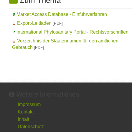
Zum Thema
Market Access Database
- Einfuhrverfahren
Export-Leitfaden
[PDF]
International Phytosanitary Portal
- Rechtsvorschriften
Verzeichnis der Staatennamen für den amtlichen
Gebrauch
[PDF]
Weitere Informationen
Impressum
Kontakt
Inhalt
Datenschutz