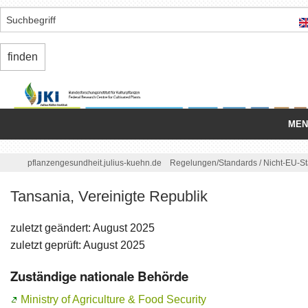
MEN
Startseite
/
pflanzengesundheit.julius-kuehn.de
Regelungen/
Standards
/
Nicht-EU-S
Nationale Organisation
Tansania, Vereinigte Republik
Schädlinge
zuletzt geändert: August 2025
Einfuhr/
Ausfuhr
zuletzt geprüft: August 2025
Zuständige nationale Behörde
Binnenmarkt
Ministry of Agriculture & Food Security
Regelungen/
Standards