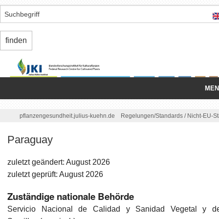
MEN
Startseite
/
pflanzengesundheit.julius-kuehn.de
Regelungen/
Standards
/
Nicht-EU-S
Nationale Organisation
Paraguay
Schädlinge
zuletzt geändert: August 2026
Einfuhr/
Ausfuhr
zuletzt geprüft: August 2026
Zuständige nationale Behörde
Binnenmarkt
Servicio Nacional de Calidad y Sanidad Vegetal y d
Regelungen/
Standards