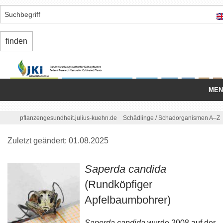
MEN
Startseite
/
pflanzengesundheit.julius-kuehn.de
Schädlinge
/
Schadorganismen A–Z
Nationale Organisation
Zuletzt geändert: 01.08.2025
Schädlinge
Saperda candida
Einfuhr/
Ausfuhr
(Rundköpfiger
Apfelbaumbohrer)
Binnenmarkt
Regelungen/
Standards
Saperda candida
wurde 2008 auf der