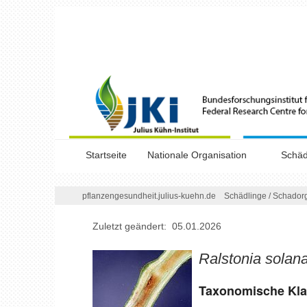
Startseite
Nationale Organisation
Schäd
Kompendium Pflanzengesundheits
Risik
/
pflanzengesundheit.julius-kuehn.de
Schädlinge
/
Schador
kontrolle
Auftr
Zuletzt geändert: 05.01.2026
Ansprechpersonen
Notfa
Ralstonia sola
Scha
Taxonomische Klas