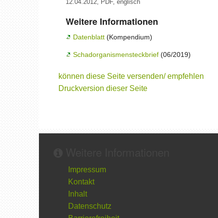
12.04.2012, PDF, englisch
Weitere Informationen
Datenblatt
(Kompendium)
Schadorganismensteckbrief
(06/2019)
können diese Seite versenden/ empfehlen
Druckversion dieser Seite
Weitere Informationen
Impressum
Kontakt
Inhalt
Datenschutz