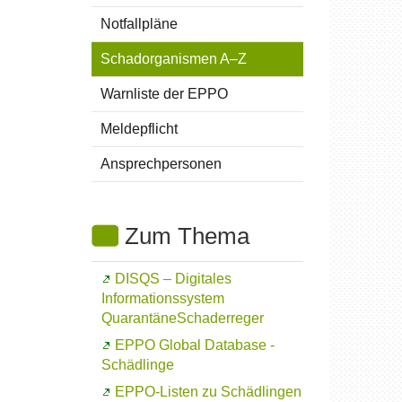
re und Händler
für Pflanzenpassaussteller
Notfallpläne
Schadorganismen A–Z
Warnliste der EPPO
Meldepflicht
sonen
Ansprechpersonen
Zum Thema
DISQS – Digitales
Informationssystem
QuarantäneSchaderreger
EPPO Global Database
-
Schädlinge
EPPO-Listen zu Schädlingen