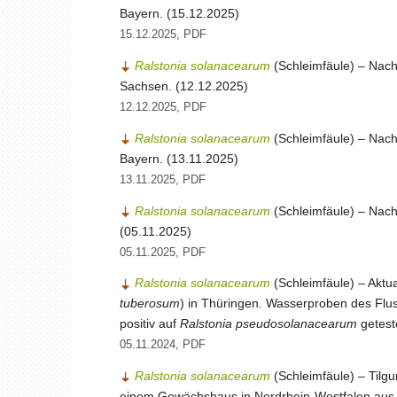
Bayern. (15.12.2025)
15.12.2025, PDF
Ralstonia solanacearum
(Schleimfäule) – Nachw
Sachsen. (12.12.2025)
12.12.2025, PDF
Ralstonia solanacearum
(Schleimfäule) – Nachw
Bayern. (13.11.2025)
13.11.2025, PDF
Ralstonia solanacearum
(Schleimfäule) – Nachw
(05.11.2025)
05.11.2025, PDF
Ralstonia solanacearum
(Schleimfäule) – Aktua
tuberosum
) in Thüringen. Wasserproben des Flus
positiv auf
Ralstonia pseudosolanacearum
getest
05.11.2024, PDF
Ralstonia solanacearum
(Schleimfäule) – Tilg
einem Gewächshaus in Nordrhein-Westfalen aus 