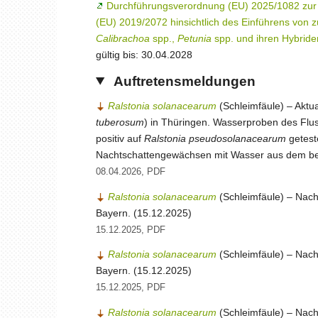
Durchführungsverordnung (EU) 2025/1082 zur
(EU) 2019/2072 hinsichtlich des Einführens von
Calibrachoa
spp.,
Petunia
spp. und ihren Hybride
gültig bis: 30.04.2028
Auftretensmeldungen
Ralstonia solanacearum
(Schleimfäule) – Aktua
tuberosum
) in Thüringen. Wasserproben des Flus
positiv auf
Ralstonia pseudosolanacearum
getest
Nachtschattengewächsen mit Wasser aus dem betr
08.04.2026, PDF
Ralstonia solanacearum
(Schleimfäule) – Nachw
Bayern. (15.12.2025)
15.12.2025, PDF
Ralstonia solanacearum
(Schleimfäule) – Nachw
Bayern. (15.12.2025)
15.12.2025, PDF
Ralstonia solanacearum
(Schleimfäule) – Nachw