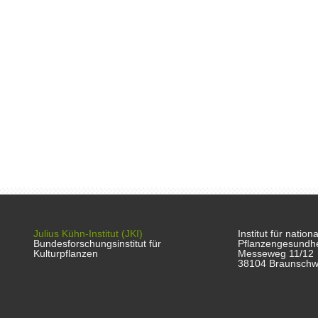
Julius Kühn-Institut (JKI)
Institut für natio
Bundesforschungsinstitut für
Pflanzengesundhe
Kulturpflanzen
Messeweg 11/12
38104 Braunschw