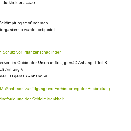
s: Burkholderiaceae
Forschung/
iste der EPPO
Versuche/
Hersteller, Behandler, Reparateu
EPPO
Leitfaden 
Züchtung
Forschung/
pflicht
Häufig gestellte Fragen
IPPC
n; Bekämpfungsmaßnahmen
organismus wurde festgestellt
TRACES
Züchtung
rechpersonen
WTO
Kontrollstellen
Ansprechpersonen
Ansprechper
 Schutz vor Pflanzenschädlingen
Ansprechpersonen
ßen im Gebiet der Union auftritt, gemäß Anhang II Teil B
mäß Anhang VII
b der EU gemäß Anhang VIII
Maßnahmen zur Tilgung und Verhinderung der Ausbreitung
ingfäule und der Schleimkrankheit