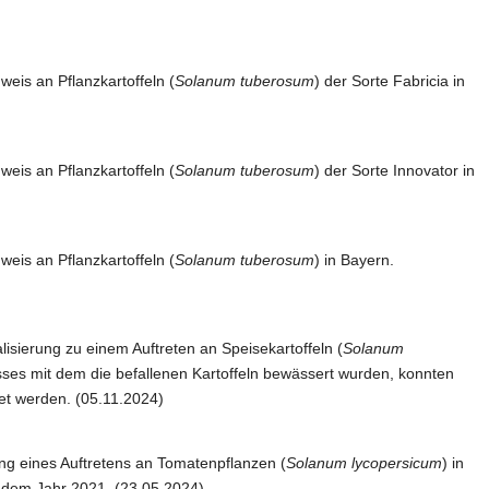
eis an Pflanzkartoffeln (
Solanum tuberosum
) der Sorte Fabricia in
eis an Pflanzkartoffeln (
Solanum tuberosum
) der Sorte Innovator in
eis an Pflanzkartoffeln (
Solanum tuberosum
) in Bayern.
lisierung zu einem Auftreten an Speisekartoffeln (
Solanum
ses mit dem die befallenen Kartoffeln bewässert wurden, konnten
et werden. (05.11.2024)
ung eines Auftretens an Tomatenpflanzen (
Solanum lycopersicum
) in
dem Jahr 2021. (23.05.2024)