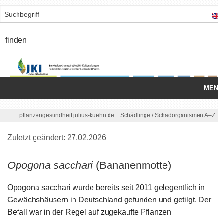
MEN
Startseite
/
pflanzengesundheit.julius-kuehn.de
Schädlinge
/
Schadorganismen A–Z
Nationale Organisation
Zuletzt geändert: 27.02.2026
Schädlinge
Opogona sacchari
(Bananenmotte)
Einfuhr/
Ausfuhr
Opogona sacchari wurde bereits seit 2011 gelegentlich in
Binnenmarkt
Gewächshäusern in Deutschland gefunden und getilgt. Der
Befall war in der Regel auf zugekaufte Pflanzen
Regelungen/
Standards