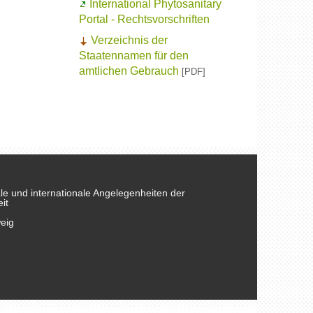
International Phytosanitary
Portal
- Rechtsvorschriften
Verzeichnis der
Staatennamen für den
amtlichen Gebrauch
[PDF]
nale und internationale Angelegenheiten der
it
eig