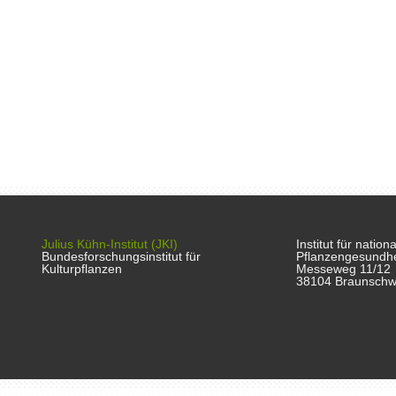
Julius Kühn-Institut (JKI)
Institut für natio
Bundesforschungsinstitut für
Pflanzengesundhe
Kulturpflanzen
Messeweg 11/12
38104 Braunschw