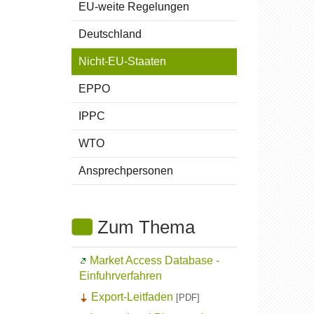
EU-weite Regelungen
re und Händler
für Pflanzenpassaussteller
Deutschland
Nicht-EU-Staaten
EPPO
sonen
IPPC
WTO
Ansprechpersonen
Zum Thema
Market Access Database
-
Einfuhrverfahren
Export-Leitfaden
[PDF]