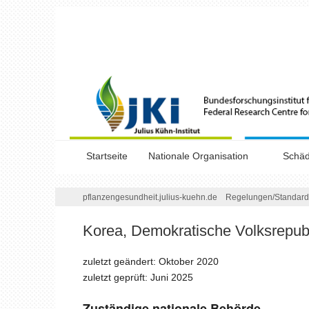
Startseite
Nationale Organisation
Schäd
Kompendium Pflanzengesundheits
Risik
/
pflanzengesundheit.julius-kuehn.de
Regelungen/
Standar
kontrolle
Auftr
Korea, Demokratische Volksrepub
Ansprechpersonen
Notfa
zuletzt geändert: Oktober 2020
zuletzt geprüft: Juni 2025
Scha
Zuständige nationale Behörde