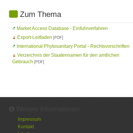
Zum Thema
Market Access Database
- Einfuhrverfahren
Export-Leitfaden
[PDF]
International Phytosanitary Portal
- Rechtsvorschriften
Verzeichnis der Staatennamen für den amtlichen
Gebrauch
[PDF]
Weitere Informationen
Impressum
Kontakt