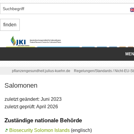
MEN
Startseite
/
pflanzengesundheit.julius-kuehn.de
Regelungen/
Standards
/
Nicht-EU-S
Nationale Organisation
Salomonen
Schädlinge
zuletzt geändert: Juni 2023
Einfuhr/
Ausfuhr
zuletzt geprüft: April 2026
Zuständige nationale Behörde
Binnenmarkt
Biosecurity Solomon Islands
(englisch)
Regelungen/
Standards